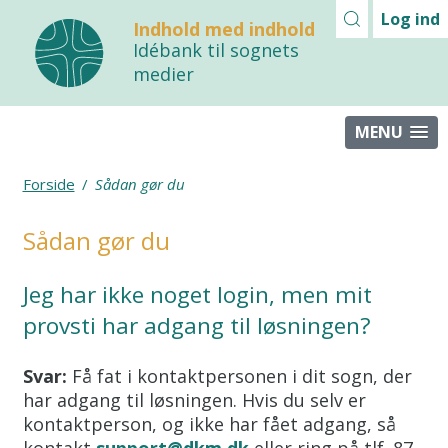
Log ind
Indhold med indhold
Idébank til sognets
medier
MENU
Forside
/
Sådan gør du
Sådan gør du
Jeg har ikke noget login, men mit
provsti har adgang til løsningen?
Svar:
Få fat i kontaktpersonen i dit sogn, der
har adgang til løsningen. Hvis du selv er
kontaktperson, og ikke har fået adgang, så
kontakt
support@dkm.dk
eller ring på tlf. 87